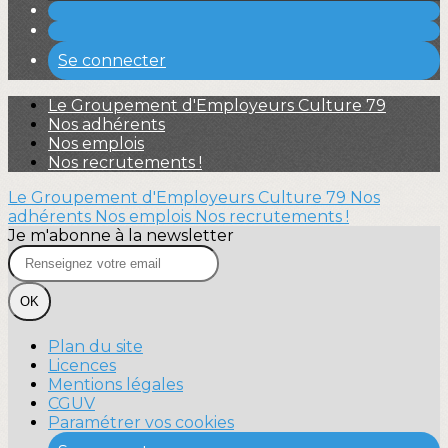
Se connecter
Le Groupement d'Employeurs Culture 79
Nos adhérents
Nos emplois
Nos recrutements !
Le Groupement d'Employeurs Culture 79
Nos
adhérents
Nos emplois
Nos recrutements !
Je m'abonne à la newsletter
OK
Plan du site
Licences
Mentions légales
CGUV
Paramétrer vos cookies